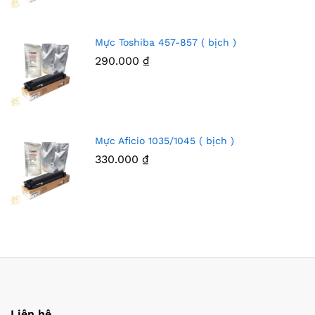
Mực Toshiba 457-857 ( bịch )
290.000
₫
Mực Aficio 1035/1045 ( bịch )
330.000
₫
Liên hệ