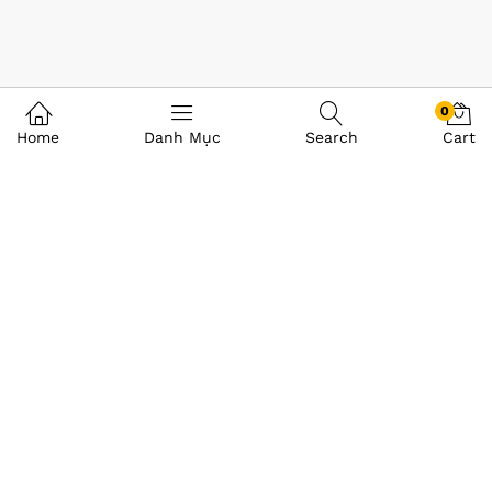
0
Home
Danh Mục
Search
Cart
©VI TÍNH Á CHÂU 2008-2025 . All Rights Reserved.