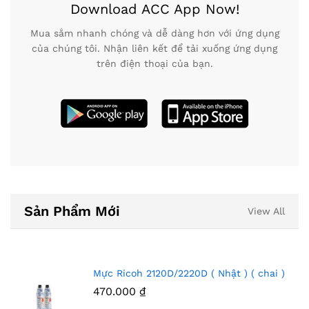
Download ACC App Now!
Mua sắm nhanh chóng và dễ dàng hơn với ứng dụng
của chúng tôi. Nhận liên kết để tải xuống ứng dụng
trên điện thoại của bạn.
Sản Phẩm Mới
View All
Mực Ricoh 2120D/2220D ( Nhật ) ( chai )
470.000
₫