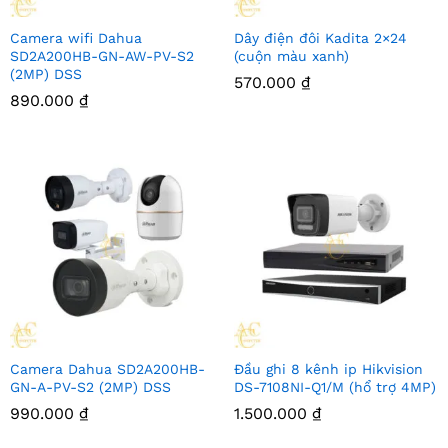
Camera wifi Dahua
Dây điện đôi Kadita 2×24
SD2A200HB-GN-AW-PV-S2
(cuộn màu xanh)
(2MP) DSS
570.000
₫
890.000
₫
Camera Dahua SD2A200HB-
Đầu ghi 8 kênh ip Hikvision
GN-A-PV-S2 (2MP) DSS
DS-7108NI-Q1/M (hổ trợ 4MP)
990.000
₫
1.500.000
₫