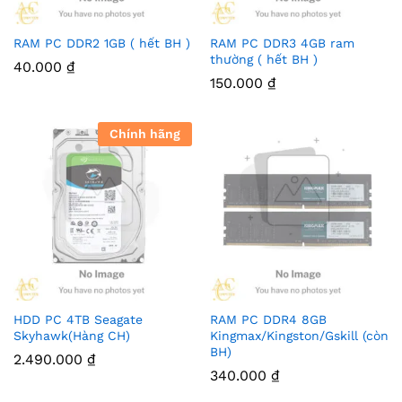
RAM PC DDR2 1GB ( hết BH )
RAM PC DDR3 4GB ram
thường ( hết BH )
40.000
₫
150.000
₫
Chính hãng
HDD PC 4TB Seagate
RAM PC DDR4 8GB
Skyhawk(Hàng CH)
Kingmax/Kingston/Gskill (còn
BH)
2.490.000
₫
340.000
₫