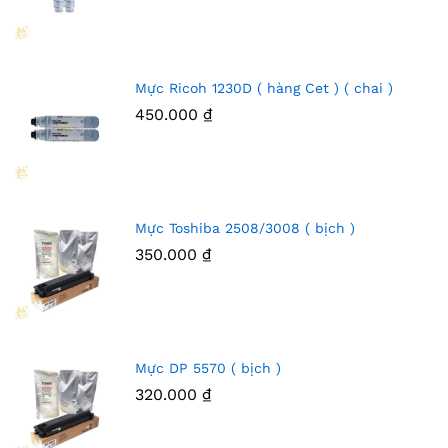
Mực Ricoh 1230D ( hàng Cet ) ( chai )
450.000
₫
Mực Toshiba 2508/3008 ( bịch )
350.000
₫
Mực DP 5570 ( bịch )
320.000
₫