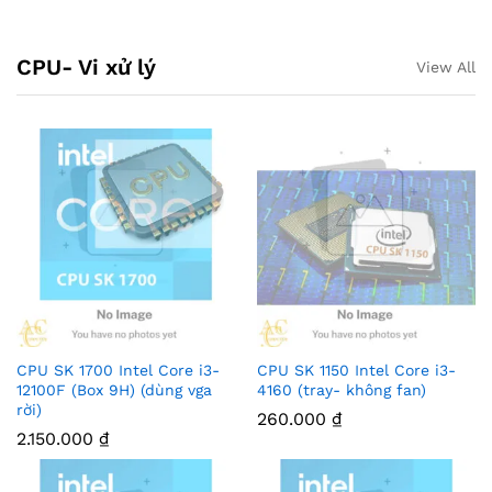
CPU- Vi xử lý
View All
CPU SK 1700 Intel Core i3-
CPU SK 1150 Intel Core i3-
12100F (Box 9H) (dùng vga
4160 (tray- không fan)
rời)
260.000
₫
2.150.000
₫