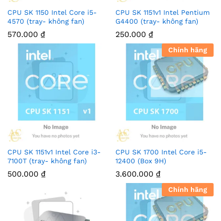
CPU SK 1150 Intel Core i5-
CPU SK 1151v1 Intel Pentium
4570 (tray- không fan)
G4400 (tray- không fan)
570.000
₫
250.000
₫
Chính hãng
CPU SK 1151v1 Intel Core i3-
CPU SK 1700 Intel Core i5-
7100T (tray- không fan)
12400 (Box 9H)
500.000
₫
3.600.000
₫
Chính hãng