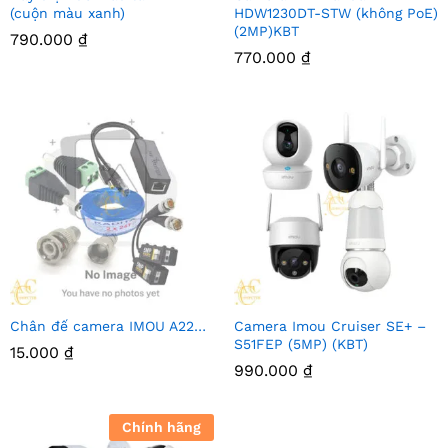
(cuộn màu xanh)
HDW1230DT-STW (không PoE)
(2MP)KBT
790.000
₫
770.000
₫
Chân đế camera IMOU A22…
Camera Imou Cruiser SE+ –
S51FEP (5MP) (KBT)
15.000
₫
990.000
₫
Chính hãng