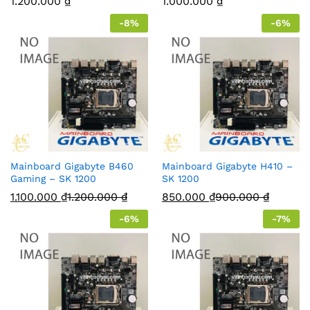
1.200.000
₫
1.000.000
₫
-
8
%
-
6
%
Mainboard Gigabyte B460
Mainboard Gigabyte H410 –
Gaming – SK 1200
SK 1200
1.100.000
₫
1.200.000
₫
850.000
₫
900.000
₫
-
6
%
-
7
%