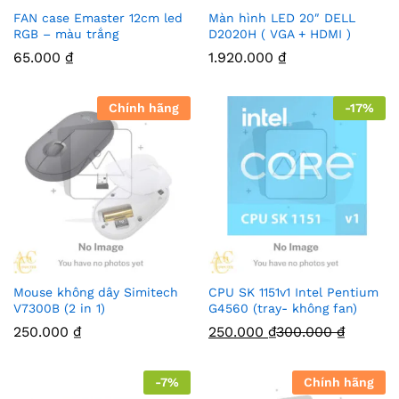
FAN case Emaster 12cm led
Màn hình LED 20″ DELL
RGB – màu trắng
D2020H ( VGA + HDMI )
65.000
₫
1.920.000
₫
Chính hãng
-
17
%
Mouse không dây Simitech
CPU SK 1151v1 Intel Pentium
V7300B (2 in 1)
G4560 (tray- không fan)
250.000
₫
250.000
₫
300.000
₫
-
7
%
Chính hãng