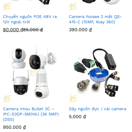
Chuyển nguồn POE 48V ra
Camera Yoosee 2 mắt QS-
12V ngoài trời
415-C (10MP, Xoay 360)
80.000
₫
85.000
₫
390.000
₫
Camera Imou Bullet 3C –
Dây nguồn đực / cái camera
IPC-S3DP-5M0WJ (3K 5MP)
5.000
₫
(DSS)
950.000
₫