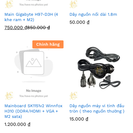
Main Gigabyte H97-D3H (4
Dây nguồn nối dài 1.8m
khe ram + M2)
50.000
₫
750.000
₫
850.000
₫
Chính hãng
Mainboard SK1151v2 Winnfox
Dây nguồn máy vi tính đầu
H310 (DDR4/HDMI + VGA +
tròn ( theo nguồn thường )
M2 sata)
15.000
₫
1.200.000
₫