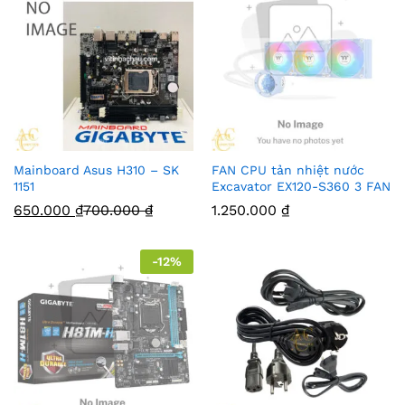
Mainboard Asus H310 – SK
FAN CPU tản nhiệt nước
1151
Excavator EX120-S360 3 FAN
650.000
₫
700.000
₫
1.250.000
₫
-
12
%