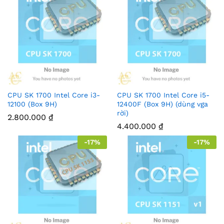
CPU SK 1700 Intel Core i3-
CPU SK 1700 Intel Core i5-
12100 (Box 9H)
12400F (Box 9H) (dùng vga
rời)
2.800.000
₫
4.400.000
₫
-
17
%
-
17
%