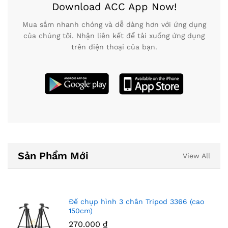
Download ACC App Now!
Mua sắm nhanh chóng và dễ dàng hơn với ứng dụng
của chúng tôi. Nhận liên kết để tải xuống ứng dụng
trên điện thoại của bạn.
Sản Phẩm Mới
View All
Đế chụp hình 3 chân Tripod 3366 (cao
150cm)
270.000
₫