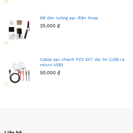
Đế dán tường sạc điện thoại
25.000
₫
Cable sạc nhanh PZX S07 dài 1m (USB ra
micro USB)
50.000
₫
Liên hệ