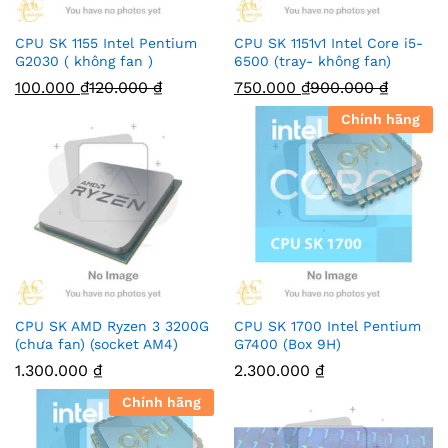
CPU SK 1155 Intel Pentium
CPU SK 1151v1 Intel Core i5-
G2030 ( không fan )
6500 (tray- không fan)
100.000
₫
120.000
₫
750.000
₫
900.000
₫
Chính hãng
CPU SK AMD Ryzen 3 3200G
CPU SK 1700 Intel Pentium
(chưa fan) (socket AM4)
G7400 (Box 9H)
1.300.000
₫
2.300.000
₫
Chính hãng