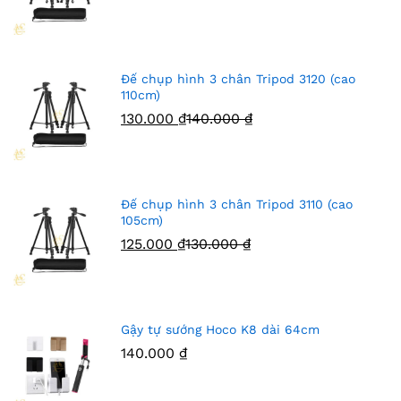
Đế chụp hình 3 chân Tripod 3120 (cao
110cm)
130.000
₫
140.000
₫
Đế chụp hình 3 chân Tripod 3110 (cao
105cm)
125.000
₫
130.000
₫
Gậy tự sướng Hoco K8 dài 64cm
140.000
₫