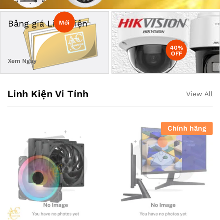
Bảng giá Linh Kiện
Mới
40%
OFF
Xem Ngay
Linh Kiện Vi Tính
View All
Chính hãng